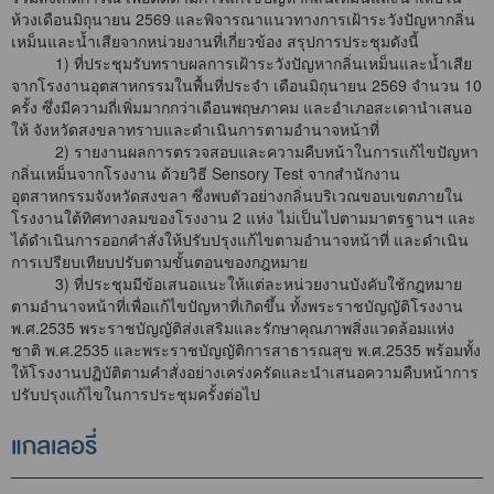
ห้วงเดือนมิถุนายน 2569 และพิจารณาแนวทางการเฝ้าระวังปัญหากลิ่น
เหม็นและน้ำเสียจากหน่วยงานที่เกี่ยวข้อง สรุปการประชุมดังนี้
1) ที่ประชุมรับทราบผลการเฝ้าระวังปัญหากลิ่นเหม็นและน้ำเสีย
จากโรงงานอุตสาหกรรมในพื้นที่ประจำ เดือนมิถุนายน 2569 จำนวน 10
ครั้ง ซึ่งมีความถี่เพิ่มมากกว่าเดือนพฤษภาคม และอำเภอสะเดานำเสนอ
ให้ จังหวัดสงขลาทราบและดำเนินการตามอำนาจหน้าที่
2) รายงานผลการตรวจสอบและความคืบหน้าในการแก้ไขปัญหา
กลิ่นเหม็นจากโรงงาน ด้วยวิธี Sensory Test จากสำนักงาน
อุตสาหกรรมจังหวัดสงขลา ซึ่งพบตัวอย่างกลิ่นบริเวณขอบเขตภายใน
โรงงานใต้ทิศทางลมของโรงงาน 2 แห่ง ไม่เป็นไปตามมาตรฐานฯ และ
ได้ดำเนินการออกคำสั่งให้ปรับปรุงแก้ไขตามอำนาจหน้าที่ และดำเนิน
การเปรียบเทียบปรับตามขั้นตอนของกฎหมาย
3) ที่ประชุมมีข้อเสนอแนะให้แต่ละหน่วยงานบังคับใช้กฎหมาย
ตามอำนาจหน้าที่เพื่อแก้ไขปัญหาที่เกิดขึ้น ทั้งพระราชบัญญัติโรงงาน
พ.ศ.2535 พระราชบัญญัติส่งเสริมและรักษาคุณภาพสิ่งแวดล้อมแห่ง
ชาติ พ.ศ.2535 และพระราชบัญญัติการสาธารณสุข พ.ศ.2535 พร้อมทั้ง
ให้โรงงานปฏิบัติตามคำสั่งอย่างเคร่งครัดและนำเสนอความคืบหน้าการ
ปรับปรุงแก้ไขในการประชุมครั้งต่อไป
แกลเลอรี่