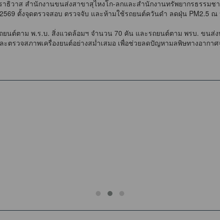
นราธิวาส สำนักงานขนส่งสาขาสุไหงโก-ลกและสำนักงานทรัพยากรธรรมชาต
ี 2569 ตั้งจุดตรวจสอบ ตรวจจับ และห้ามใช้รถยนต์ควันดำ ลดฝุ่น PM2.5
ต์ตาม พ.ร.บ. สิ่งแวดล้อมฯ จำนวน 70 คัน และรถยนต์ตาม พรบ. ขนส่ง
กษาและตรวจสภาพเครื่องยนต์อย่างสม่ำเสมอ เพื่อช่วยลดปัญหามลพิษทางอาก