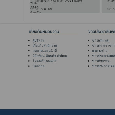
..
ปีงบประมาณ พ.ศ. 2569 จังหว..
อันต
23 ก.ค. 69
23 ก
เกี่ยวกับหน่วยงาน
ข่าวประชาสัมพั
ผู้บริหาร
ข่าวเด่น ทส.
เกี่ยวกับสำนักงาน
ข่าวตรวจราชก
บทบาทและหน้าที่
แวดวงข่าว
วิสัยทัศน์ พันธกิจ ค่านิยม
ข่าวประชาสัมพั
โครงสร้างองค์กร
ข่าวกิจกรรม
บุคลากร
ข่าวประกาศ/จัดซื