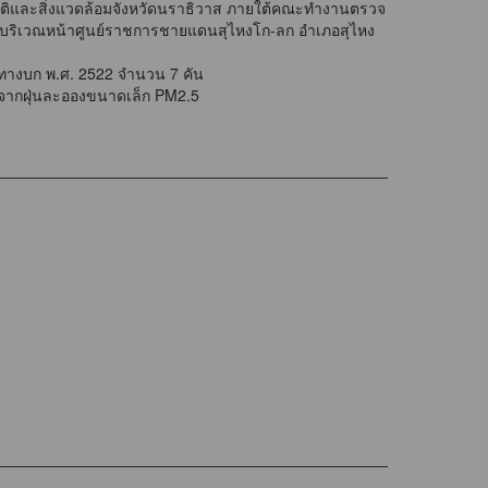
ิและสิ่งแวดล้อมจังหวัดนราธิวาส ภายใต้คณะทำงานตรวจ
 ณ บริเวณหน้าศูนย์ราชการชายแดนสุไหงโก-ลก อำเภอสุไหง
ทางบก พ.ศ. 2522 จำนวน 7 คัน
าศจากฝุ่นละอองขนาดเล็ก PM2.5