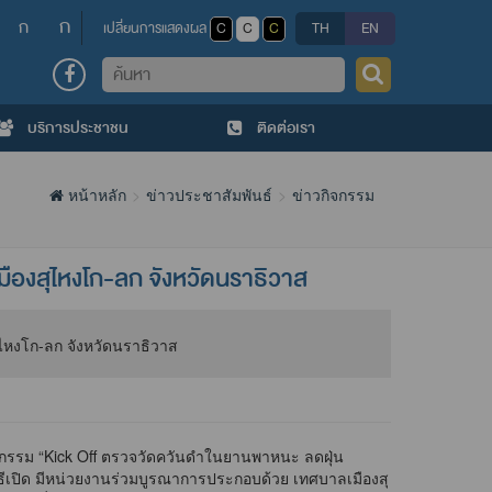
ก
ก
เปลี่ยนการแสดงผล
C
C
C
TH
EN
ค้นหา
บริการประชาชน
ติดต่อเรา
หน้าหลัก
ข่าวประชาสัมพันธ์
ข่าวกิจกรรม
องสุไหงโก-ลก จังหวัดนราธิวาส
จกรรม “Kick Off ตรวจวัดควันดำในยานพาหนะ ลดฝุ่น
ธีเปิด มีหน่วยงานร่วมบูรณาการประกอบด้วย เทศบาลเมืองสุ