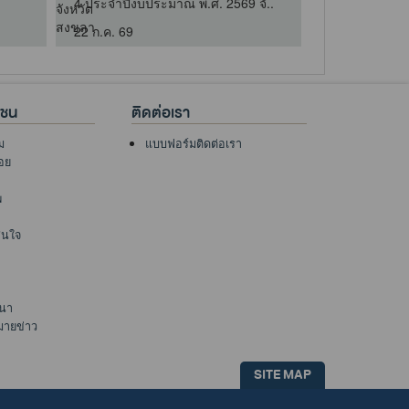
4 ประจำปีงบประมาณ พ.ศ. 2569 จั..
มลพิษที่ 16 ม
22 ก.ค. 69
3 ส.ค. 69
าชน
ติดต่อเรา
ม
แบบฟอร์มติดต่อเรา
อย
พ
าสนใจ
นา
มายข่าว
SITE MAP