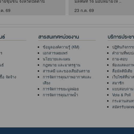
รายชุมชน จังหวัดปัตตานี
มลพิษที่ 16 มอบหมายให้ ..
.ค. 69
23 ก.ค. 69
นธ์
สารสนเทศหน่วยงาน
บริการประช
ข้อมูลองค์ความรู้ (KM)
ปฏิทินกิจกรร
าร
เอกสารเผยแพร่
คำถามที่พบบ่
นโยบายและแผน
ถาม-ตอบ
นธ์
กฎหมาย และมาตรฐาน
ห้องแสดงภา
สารเคมี และของเสียอันตราย
สื่อมัลติมีเดีย
้อ จัดจ้าง
การจัดการคุณภาพอากาศและ
เว็บไซต์ที่น่
เสียง
สมาชิก
การจัดการขยะมูลฝอย
แบบสอบถาม
การจัดการคุณภาพน้ำ
Vote & Poll
กระดานสนท
สมัครรับจดห