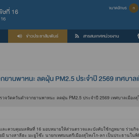
ขนาดอักษร
ก
ษที่ 16
 16
ข่าวประชาสัมพันธ์
สารสนเทศหน่วยงาน
ยานพาหนะ ลดฝุ่น PM2.5 ประจำปี 2569 เทศบาลเมื
อมและควบคุมมลพิษที่ 16 มอบหมายให้ส่วนตรวจและบังคับใช้กฎหมาย ร่วมกิ
ดยมี นางสาลีฮะ มะยูโซ๊ะ นายกเทศมนตรีเมืองสุไหงโก-ลก เป็นประธานในพิ