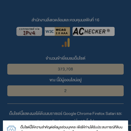
สำนักงานสิ่งแวดล้อมและควบคุมมลพิษที่ 16
จำนวนเข้าเยี่ยมชมเว็บไซต์
373,708
ขณะนี้มีผู้ออนไลน์อยู่
2
เว็บไซต์นี้แสดงผลได้ดีบนเบราเซอร์
Google Chrome
Firefox
Safari
และ
Internet Explorer
เวอร์ชั่น 10 ขึ้นไป
เว็บไซต์นี้ให้ความสำคัญต่อข้อมูลส่วนบุคคล เพื่อให้ท่านได้รับประสบการณ์ที่ดีบน
© 2559 สงวนลิขสิทธิ์ตามพระราชบัญญัติลิขสิทธิ์โดย สำนักงานสิ่ง