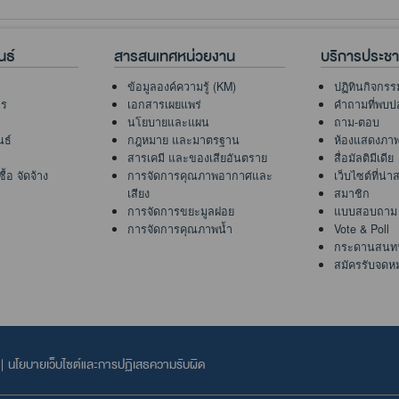
นธ์
สารสนเทศหน่วยงาน
บริการประช
ข้อมูลองค์ความรู้ (KM)
ปฏิทินกิจกรร
าร
เอกสารเผยแพร่
คำถามที่พบบ่
นโยบายและแผน
ถาม-ตอบ
นธ์
กฎหมาย และมาตรฐาน
ห้องแสดงภา
สารเคมี และของเสียอันตราย
สื่อมัลติมีเดีย
้อ จัดจ้าง
การจัดการคุณภาพอากาศและ
เว็บไซต์ที่น่
เสียง
สมาชิก
การจัดการขยะมูลฝอย
แบบสอบถาม
การจัดการคุณภาพน้ำ
Vote & Poll
กระดานสนท
สมัครรับจดห
|
นโยบายเว็บไซต์และการปฏิเสธความรับผิด