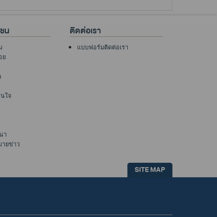
าชน
ติดต่อเรา
ม
แบบฟอร์มติดต่อเรา
อย
พ
าสนใจ
นา
มายข่าว
SITE MAP