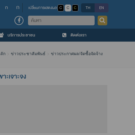
ก
ก
เปลี่ยนการแสดงผล
C
C
C
TH
EN
ค้นหา
บริการประชาชน
ติดต่อเรา
ลัก
ข่าวประชาสัมพันธ์
ข่าวประกาศผล/จัดซื้อจัดจ้าง
ฉพาะเจาะจง