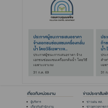
นอราคา ซื้อ
ประกาศผู้ชนะการเสนอราคา
ประ
้งานกับ
จ้างเอกชนซ่อมแซมเครื่องกลั่น
ก๊า
..
น้ำ โดยวิธีเฉพาะเจ..
น้ำ 
าคา ซื้อวัสดุ
ประกาศผู้ชนะการเสนอราคา จ้าง
ประก
สถานีตรวจวัด
เอกชนซ่อมแซมเครื่องกลั่นน้ำ โดยวิธี
สำหร
เฉพาะเจาะจง
เฉพ
31 ก.ค. 69
31 ก
เกี่ยวกับหน่วยงาน
ข่าวประชาสัมพั
ผู้บริหาร
ข่าวเด่น ทส.
เกี่ยวกับสำนักงาน
ข่าวตรวจราชก