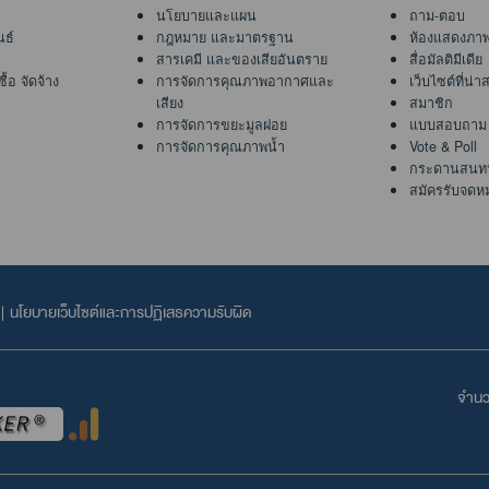
นโยบายและแผน
ถาม-ตอบ
นธ์
กฎหมาย และมาตรฐาน
ห้องแสดงภา
สารเคมี และของเสียอันตราย
สื่อมัลติมีเดีย
้อ จัดจ้าง
การจัดการคุณภาพอากาศและ
เว็บไซต์ที่น่
เสียง
สมาชิก
การจัดการขยะมูลฝอย
แบบสอบถาม
การจัดการคุณภาพน้ำ
Vote & Poll
กระดานสนท
สมัครรับจดห
|
นโยบายเว็บไซต์และการปฏิเสธความรับผิด
จำนวน