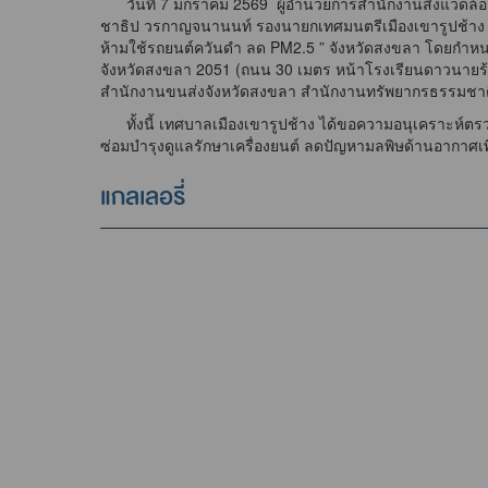
วันที่ 7 มกราคม 2569 ผู้อำนวยการสำนักงานสิ่งแวดล้อมแ
ชาธิป วรกาญจนานนท์ รองนายกเทศมนตรีเมืองเขารูปช้าง 
ห้ามใช้รถยนต์ควันดำ ลด PM2.5 ” จังหวัดสงขลา โดยกำห
จังหวัดสงขลา 2051 (ถนน 30 เมตร หน้าโรงเรียนดาวนายร้
สำนักงานขนส่งจังหวัดสงขลา สำนักงานทรัพยากรธรรมชาติ
ทั้งนี้ เทศบาลเมืองเขารูปช้าง ได้ขอความอนุเคราะห์ตร
ซ่อมบำรุงดูแลรักษาเครื่องยนต์ ลดปัญหามลพิษด้านอากาศเพ
แกลเลอรี่