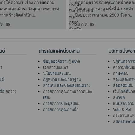
ากรให้ความรู้ เรื่อง การติดตาม
ติดตามตรวจสอบคุณภาพน้ำคลอ
สอบและเฝ้าระวังคุณภาพอากาศ
บังและคลองละงู ครั้งที่ 4 ประจำ
ารสร้างจิตสำนึกแ..
ปีงบประมาณ พ.ศ. 2569 จังหว..
.ค. 69
23 ก.ค. 69
นธ์
สารสนเทศหน่วยงาน
บริการประช
ข้อมูลองค์ความรู้ (KM)
ปฏิทินกิจกรร
าร
เอกสารเผยแพร่
คำถามที่พบบ่
นโยบายและแผน
ถาม-ตอบ
นธ์
กฎหมาย และมาตรฐาน
ห้องแสดงภา
สารเคมี และของเสียอันตราย
สื่อมัลติมีเดีย
้อ จัดจ้าง
การจัดการคุณภาพอากาศและ
เว็บไซต์ที่น่
เสียง
สมาชิก
การจัดการขยะมูลฝอย
แบบสอบถาม
การจัดการคุณภาพน้ำ
Vote & Poll
กระดานสนท
สมัครรับจดห