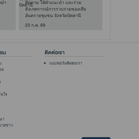
งมำ
ติดตาม ให้คำแนะนำ และร่วม
ผู้อำนวยการส
สังเกตการณ์การรวบรวมของเสีย
ควบคุมมลพิษที
อันตรายชุมชน จังหวัดปัตตานี
หน้าที่ส่วนการ
23 ก.ค. 69
7 ส.ค. 69
าชน
ติดต่อเรา
ม
แบบฟอร์มติดต่อเรา
อย
พ
าสนใจ
นา
มายข่าว