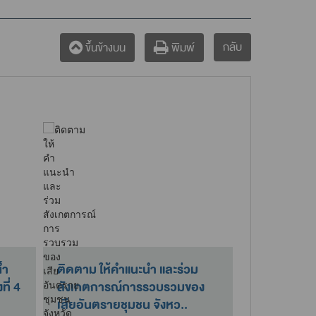
กลับ
ขึ้นข้างบน
พิมพ์
้ำ
ติดตาม ให้คำแนะนำ และร่วม
สคพ.16 เข้
ี่ 4
สังเกตการณ์การรวบรวมของ
สำนักงานสีเ
เสียอันตรายชุมชน จังหว..
ณ สำนักงานส