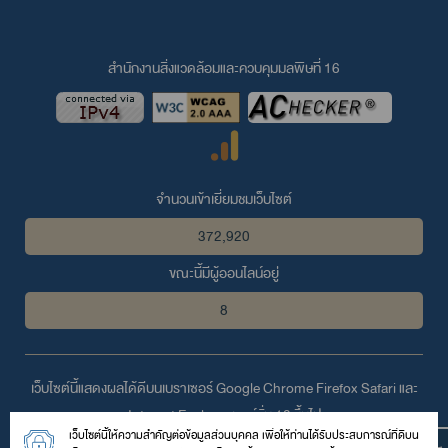
สำนักงานสิ่งแวดล้อมและควบคุมมลพิษที่ 16
จำนวนเข้าเยี่ยมชมเว็บไซต์
372,920
ขณะนี้มีผู้ออนไลน์อยู่
8
เว็บไซต์นี้แสดงผลได้ดีบนเบราเซอร์
Google Chrome
Firefox
Safari
และ
Internet Explorer
เวอร์ชั่น 10 ขึ้นไป
เว็บไซต์นี้ให้ความสำคัญต่อข้อมูลส่วนบุคคล เพื่อให้ท่านได้รับประสบการณ์ที่ดีบน
© 2559 สงวนลิขสิทธิ์ตามพระราชบัญญัติลิขสิทธิ์โดย สำนักงานสิ่ง