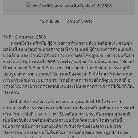
12 ก.ย. 68
อ่าน 213 ครั้ง
วันที่ 12 กันยายน 2568
นางคนึงนิจ ศรีสมัย ผู้อำนวยการสำนักงานสิ่งเเวดล้อมเเละควบคุม
มลพิษที่ 16 พร้อมด้วยนางสาวกุณฑีรา อุปมนต์ ผู้อำนวยการส่วนแผนสิ่ง
แวดล้อม เเละเจ้าหน้าที่ส่วนตรวจเเละบังคับใช้กฎหมาย เข้าร่วมพิธีมอบ
รางวัลเลิศรัฐ ประจำปี 2568 “ภาครัฐอัจฉริยะ ขับเคลื่อนอนาคต” Smart
Government & Smart Services : Driving for the Future ณ ห้อง จูบิลี่
บอลรูม อาคารชาเลนเจอร์ อิมเเพคเมืองทองธานี จัดโดย สำนักงานคณะ
กรรมการพัฒนาระบบราชการ โดยมีศาสตราจารย์กิตติคุณบวรศักดิ์ อุ
วรรณโณ กรรมการตรวจสอบเเละประเมินผลภาคราชการให้เกียรติเป็น
ประธาน
ทั้งนี้ สำนักงานสิ่งเเวดล้อมเเละควบคุมมลพิษที่ 16 ได้รับรางวัล
สาขาการบริหารราชการเเบบมีส่วนร่วม ประเภทสัมฤทธิผลประชาชนมี
ส่วนร่วม ระดับดี ผลงาน : การขับเคลื่อน การยกระดับชุมชน สู่สังคมที่
เป็นมิตรกับสิ่งเเวดล้อม ตำบลเกาะยอ จังหวัดสงขลา โดยรางวัลนี้
เป็นการดำเนินการร่วมกับองค์การบริหารส่วนตำบลเกาะยอ ภาค
ประชาชน เเละเอกชนในพื้นที่ในการร่วมกันคัดเเยกขยะมูลฝอย เเละ