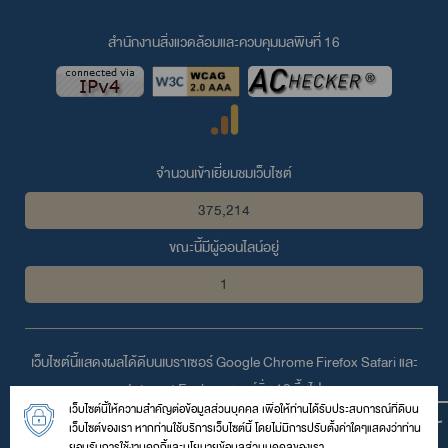
สำนักงานสิ่งแวดล้อมและควบคุมมลพิษที่ 16
จำนวนเข้าเยี่ยมชมเว็บไซต์
375,214
ขณะนี้มีผู้ออนไลน์อยู่
1
เว็บไซต์นี้แสดงผลได้ดีบนเบราเซอร์
Google Chrome
Firefox
Safari
และ
Internet Explorer
เวอร์ชั่น 10 ขึ้นไป
เว็บไซต์นี้ให้ความสำคัญต่อข้อมูลส่วนบุคคล เพื่อให้ท่านได้รับประสบการณ์ที่ดีบน
© 2559 สงวนลิขสิทธิ์ตามพระราชบัญญัติลิขสิทธิ์โดย สำนักงานสิ่ง
เว็บไซต์ของเรา หากท่านใช้บริการเว็บไซต์นี้ โดยไม่มีการปรับตั้งค่าใดๆแสดงว่าท่าน
แวดล้อมและควบคุมมลพิษที่ 16
ยอมรับการใช้งานคุกกี้และนโยบายข้อมูลส่วนบุคคลของเรา