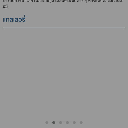
การจัดการน้ำเสีย เพื่อลดปัญหามลพิษในมิติต่าง ๆ ที่กระทบต่อสิ่งเเวดล้
อมั
แกลเลอรี่