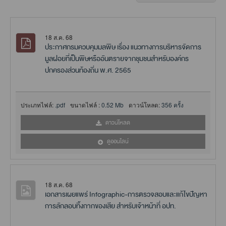
18 ส.ค. 68
ประกาศกรมควบคุมมลพิษ เรื่อง แนวทางการบริหารจัดการ
มูลฝอยที่เป็นพิษหรืออันตรายจากชุมชนสำหรับองค์กร
ปกครองส่วนท้องถิ่น พ.ศ. 2565
ประเภทไฟล์:
.pdf
ขนาดไฟล์ :
0.52 Mb
ดาวน์โหลด:
356 ครั้ง
ดาวน์โหลด
ดูออนไลน์
18 ส.ค. 68
เอกสารเผยแพร่ Infographic-การตรวจสอบและแก้ไขปัญหา
การลักลอบทิ้งกากของเสีย สำหรับเจ้าหน้าที่ อปท.