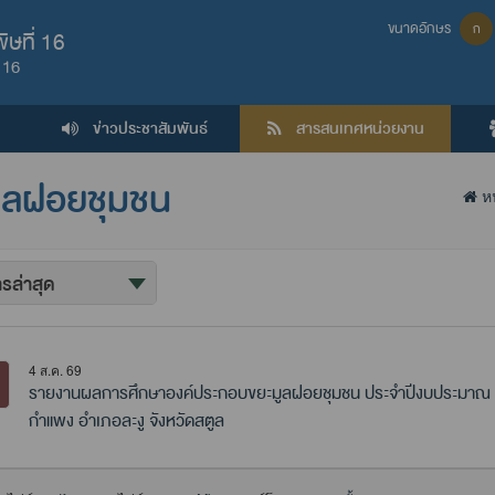
ขนาดอักษร
ก
ษที่ 16
 16
ข่าวประชาสัมพันธ์
สารสนเทศหน่วยงาน
ูลฝอยชุมชน
หน
4 ส.ค. 69
รายงานผลการศึกษาองค์ประกอบขยะมูลฝอยชุมชน ประจำปีงบประมาณ 
กำแพง อำเภอละงู จังหวัดสตูล