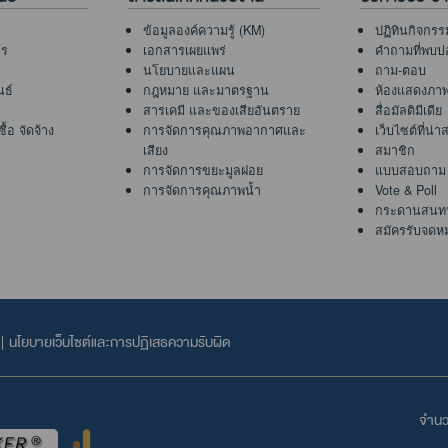
ข้อมูลองค์ความรู้ (KM)
ปฏิทินกิจกรร
าร
เอกสารเผยแพร่
คำถามที่พบบ่
นโยบายและแผน
ถาม-ตอบ
นธ์
กฎหมาย และมาตรฐาน
ห้องแสดงภา
สารเคมี และของเสียอันตราย
สื่อมัลติมีเดีย
้อ จัดจ้าง
การจัดการคุณภาพอากาศและ
เว็บไซต์ที่น่
เสียง
สมาชิก
การจัดการขยะมูลฝอย
แบบสอบถาม
การจัดการคุณภาพน้ำ
Vote & Poll
กระดานสนท
สมัครรับจดห
|
นโยบายเว็บไซต์และการปฏิเสธความรับผิด
จำนวน