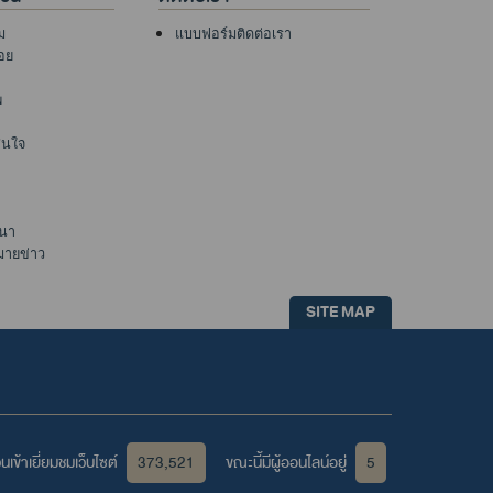
ม
แบบฟอร์มติดต่อเรา
อย
พ
าสนใจ
นา
มายข่าว
SITE MAP
เข้าเยี่ยมชมเว็บไซต์
373,521
ขณะนี้มีผู้ออนไลน์อยู่
5